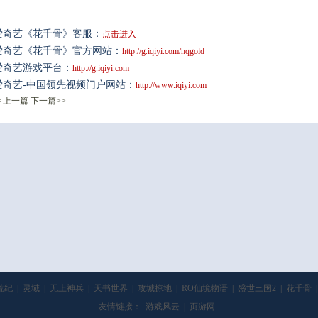
爱奇艺《花千骨》客服：
点击进入
爱奇艺《花千骨》官方网站：
http://g.iqiyi.com/hqgold
爱奇艺游戏平台：
http://g.iqiyi.com
爱奇艺-中国领先视频门户网站：
http://www.iqiyi.com
<上一篇
下一篇>>
荒纪
|
灵域
|
无上神兵
|
天书世界
|
攻城掠地
|
RO仙境物语
|
盛世三国2
|
花千骨
|
友情链接：
游戏风云
|
页游网