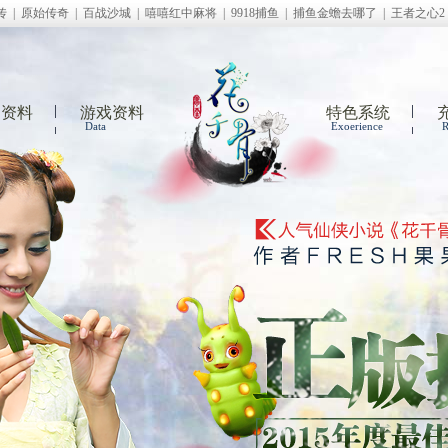
传
|
原始传奇
|
百战沙城
|
嘻嘻红中麻将
|
9918捕鱼
|
捕鱼金蟾去哪了
|
王者之心2
闻资料
游戏资料
特色系统
Data
Exoerience
R