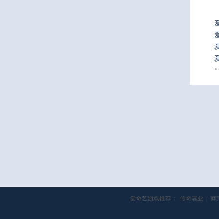
<
爱奇艺游戏推荐：
传奇霸业
|
莽