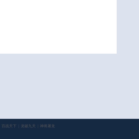
百战天下
|
龙破九天
|
神将屠龙